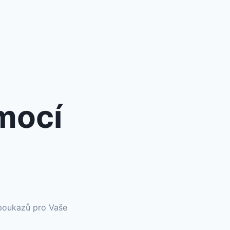
mocí
oukazů pro Vaše