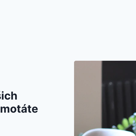
šich
amotáte