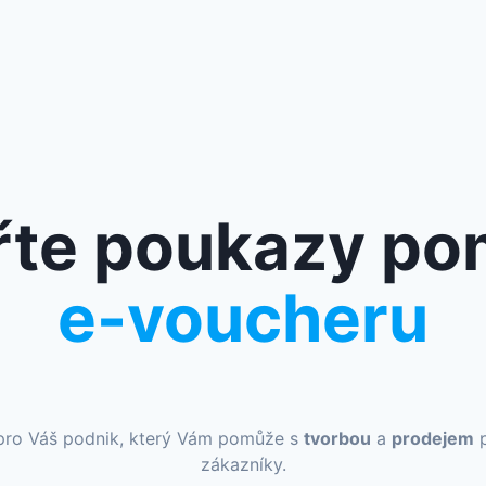
řte poukazy po
e-voucheru
 pro Váš podnik, který Vám pomůže s
tvorbou
a
prodejem
p
zákazníky.